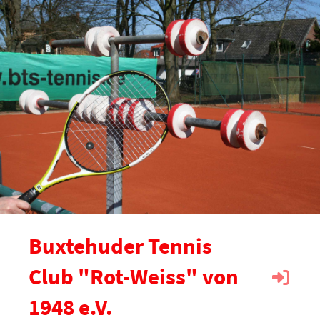
Buxtehuder Tennis
Club "Rot-Weiss" von
1948 e.V.